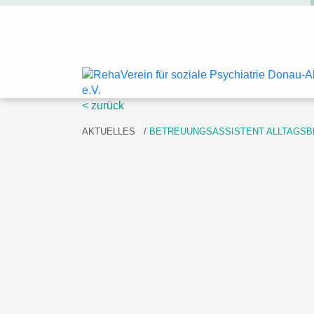
Skip
< zurück
to
AKTUELLES
BETREUUNGSASSISTENT ALLTAGSBE
content