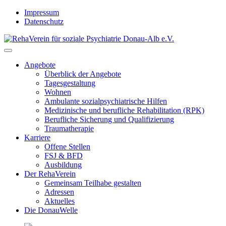
Skip
Impressum
to
Datenschutz
content
Angebote
Überblick der Angebote
Tagesgestaltung
Wohnen
Ambulante sozialpsychiatrische Hilfen
Medizinische und berufliche Rehabilitation (RPK)
Berufliche Sicherung und Qualifizierung
Traumatherapie
Karriere
Offene Stellen
FSJ & BFD
Ausbildung
Der RehaVerein
Gemeinsam Teilhabe gestalten
Adressen
Aktuelles
Die DonauWelle