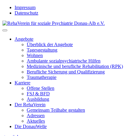
Skip
Impressum
to
Datenschutz
content
Angebote
Überblick der Angebote
Tagesgestaltung
Wohnen
Ambulante sozialpsychiatrische Hilfen
Medizinische und berufliche Rehabilitation (RPK)
Berufliche Sicherung und Qualifizierung
Traumatherapie
Karriere
Offene Stellen
FSJ & BFD
Ausbildung
Der RehaVerein
Gemeinsam Teilhabe gestalten
Adressen
Aktuelles
Die DonauWelle