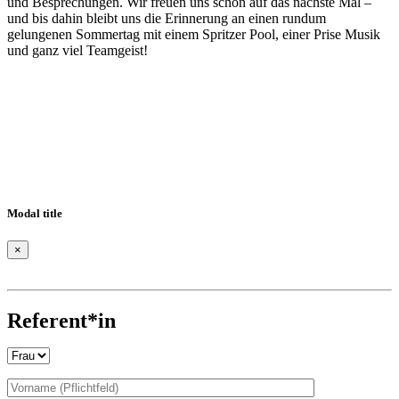
und Besprechungen. Wir freuen uns schon auf das nächste Mal –
und bis dahin bleibt uns die Erinnerung an einen rundum
gelungenen Sommertag mit einem Spritzer Pool, einer Prise Musik
und ganz viel Teamgeist!
Modal title
×
Bitte
lasse
dieses
Referent*in
Feld
leer.