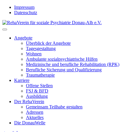
Skip
Impressum
to
Datenschutz
content
Angebote
Überblick der Angebote
Tagesgestaltung
Wohnen
Ambulante sozialpsychiatrische Hilfen
Medizinische und berufliche Rehabilitation (RPK)
Berufliche Sicherung und Qualifizierung
Traumatherapie
Karriere
Offene Stellen
FSJ & BFD
Ausbildung
Der RehaVerein
Gemeinsam Teilhabe gestalten
Adressen
Aktuelles
Die DonauWelle