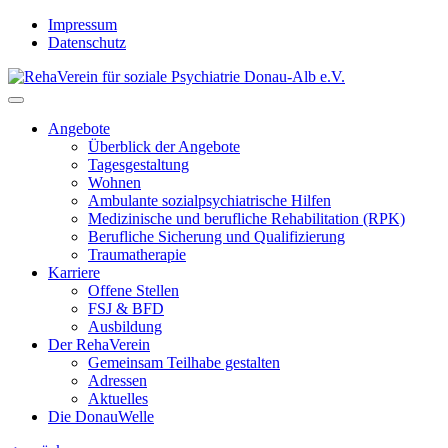
Skip
Impressum
to
Datenschutz
content
Angebote
Überblick der Angebote
Tagesgestaltung
Wohnen
Ambulante sozialpsychiatrische Hilfen
Medizinische und berufliche Rehabilitation (RPK)
Berufliche Sicherung und Qualifizierung
Traumatherapie
Karriere
Offene Stellen
FSJ & BFD
Ausbildung
Der RehaVerein
Gemeinsam Teilhabe gestalten
Adressen
Aktuelles
Die DonauWelle