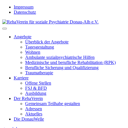
Skip
Impressum
to
Datenschutz
content
Angebote
Überblick der Angebote
Tagesgestaltung
Wohnen
Ambulante sozialpsychiatrische Hilfen
Medizinische und berufliche Rehabilitation (RPK)
Berufliche Sicherung und Qualifizierung
Traumatherapie
Karriere
Offene Stellen
FSJ & BFD
Ausbildung
Der RehaVerein
Gemeinsam Teilhabe gestalten
Adressen
Aktuelles
Die DonauWelle