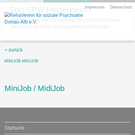
Impressum
Datenschutz
Das SPW Heidenheim
Stabilisierung und Perspektive für psychisch kranke
Menschen in Stadt und Landkreis Heidenheim
Skip
< zurück
to
content
MINIJOB MIDIJOB
MiniJob / MidiJob
Startseite